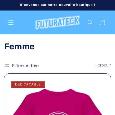
et
Bienvenue sur notre nouvelle boutique !
passer
au
contenu
Panier
C
Femme
o
l
Filtrer et trier
1 produit
l
DÉDICAÇABLE
e
c
t