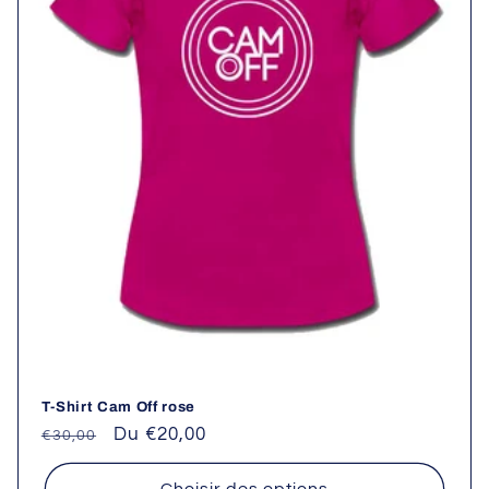
i
o
n
:
T-Shirt Cam Off rose
Prix
Prix
Du €20,00
€30,00
habituel
promotionnel